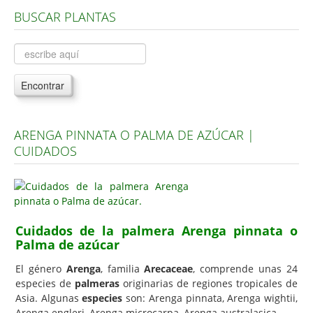
BUSCAR PLANTAS
Árboles, Cicas y Palmeras de la G a la Z
Plantas Anuales y Perennes
Plantas Bulbosas y Acuáticas
Encontrar
Plantas de Interior
Plantas Trepadoras
ARENGA PINNATA O PALMA DE AZÚCAR |
Plantas Aromáticas y de Huerto
CUIDADOS
Plantas Carnívoras y Orquídeas
Consejos
Hemisferio Norte
Cuidados de la palmera Arenga pinnata o
Hemisferio Sur
Palma de azúcar
Enfermedades
El género
Arenga
, familia
Arecaceae
, comprende unas 24
especies de
palmeras
originarias de regiones tropicales de
Animales
Asia. Algunas
especies
son: Arenga pinnata, Arenga wightii,
Hongos
Arenga engleri, Arenga microcarpa, Arenga australasica.