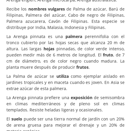
Recibe los
nombres vulgares
de Palma de azúcar, Barú de
Carencias
Filipinas, Palmera del azúcar, Cabo de negro de Filipinas,
Fotos
Palmera azucarera, Cavón de Filipinas. Esta especie se
distribuye por India, Malasia, Indonesia y Filipinas.
Flores y Plantas
La Arenga pinnata es una
palmera
perennifolia con el
Árboles y Palmeras
tronco cubierto por las hojas secas que alcanza 20 m de
altura. Las largas
hojas
pinnadas, de color verde intenso,
Arbustos y Trepadoras
pueden medir más de 6 metros de longitud. El
fruto
, de 7
Cactus y Suculentas
cm de diámetro, es de color negro cuando madura. La
planta muere después de producir
frutos
.
La Palma de azúcar se
utiliza
como ejemplar aislado en
jardines tropicales y en maceta cuando es joven. En Asia se
extrae azúcar de esta palmera.
La Arenga pinnata prefiere una
exposición
de semisombra
en climas mediterráneos y de pleno sol en climas
templados. Resiste heladas ligeras y ocasionales.
El
suelo
puede ser una tierra normal de jardín con un 20%
de arena gruesa para mejorar el drenaje y un 20% de