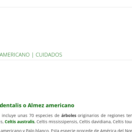
Z AMERICANO | CUIDADOS
cidentalis o Almez americano
, incluye unas 70 especies de
árboles
originarios de regiones te
is,
Celtis australis
, Celtis mississipensis, Celtis davidiana, Celtis tou
americano y Palo blanco. Esta especie procede de América del Nor