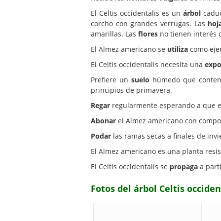
El Celtis occidentalis es un
árbol
caduc
corcho con grandes verrugas. Las
hoj
amarillas. Las
flores
no tienen interés 
El Almez americano se
utiliza
como ejem
El Celtis occidentalis necesita una
expo
Prefiere un
suelo
húmedo que contenga
principios de primavera.
Regar
regularmente esperando a que el s
Abonar
el Almez americano con compost 
Podar
las ramas secas a finales de invi
El Almez americano es una planta resis
El Celtis occidentalis se
propaga
a part
Fotos del árbol Celtis occid