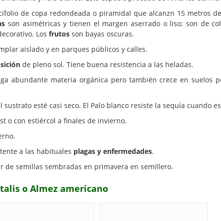
ifolio de copa redondeada o piramidal que alcanzn 15 metros de
as
son asimétricas y tienen el margen aserrado o liso; son de co
decorativo. Los
frutos
son bayas oscuras.
plar aislado y en parques públicos y calles.
sición
de pleno sol. Tiene buena resistencia a las heladas.
 abundante materia orgánica pero también crece en suelos po
ustrato esté casi seco. El Palo blanco resiste la sequía cuando e
o con estiércol a finales de invierno.
erno.
tente a las habituales
plagas y enfermedades
.
ir de semillas sembradas en primavera en semillero.
entalis o Almez americano