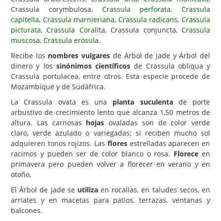
Crassula corymbulosa,
Crassula perforata
,
Crassula
Carencias
capitella
,
Crassula marnieriana
,
Crassula radicans
,
Crassula
picturata
,
Crassula Coralita
, Crassula conjuncta,
Crassula
Fotos
muscosa
,
Crassula erosula
.
Flores y Plantas
Recibe los
nombres vulgares
de Árbol de jade y Árbol del
dinero y los
sinónimos científicos
de Crassula obliqua y
Árboles y Palmeras
Crassula portulacea, entre otros. Esta especie procede de
Arbustos y Trepadoras
Mozambique y de Sudáfrica.
La Crassula ovata es una
planta suculenta
de porte
Cactus y Suculentas
arbustivo de crecimiento lento que alcanza 1,50 metros de
altura. Las carnosas
hojas
ovaladas son de color verde
claro, verde azulado o variegadas; si reciben mucho sol
adquieren tonos rojizos. Las
flores
estrelladas aparecen en
racimos y pueden ser de color blanco o rosa.
Florece
en
primavera pero pueden volver a florecer en verano y en
otoño.
El Árbol de jade se
utiliza
en rocallas, en taludes secos, en
arriates y en macetas para patios, terrazas, ventanas y
balcones.