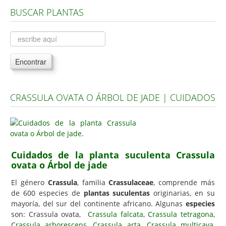
BUSCAR PLANTAS
Árboles, Cicas y Palmeras de la G a la Z
Plantas Anuales y Perennes
Plantas Bulbosas y Acuáticas
Encontrar
Plantas de Interior
Plantas Trepadoras
CRASSULA OVATA O ÁRBOL DE JADE | CUIDADOS
Plantas Aromáticas y de Huerto
Plantas Carnívoras y Orquídeas
Consejos
Cuidados de la planta suculenta Crassula
Hemisferio Norte
ovata o Árbol de jade
Hemisferio Sur
El género
Crassula
, familia
Crassulaceae
, comprende más
Enfermedades
de 600 especies de
plantas suculentas
originarias, en su
mayoría, del sur del continente africano. Algunas
especies
Animales
son: Crassula ovata,
Crassula falcata
,
Crassula tetragona
,
Crassula arborescens
Hongos
,
Crassula arta
,
Crassula multicava
,