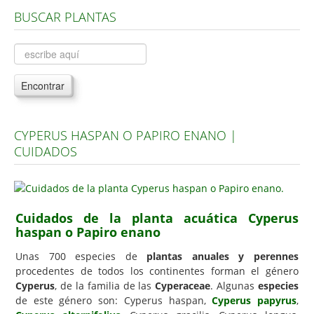
BUSCAR PLANTAS
Árboles, Cicas y Palmeras de la G a la Z
Plantas Anuales y Perennes
Plantas Bulbosas y Acuáticas
Encontrar
Plantas de Interior
Plantas Trepadoras
CYPERUS HASPAN O PAPIRO ENANO |
Plantas Aromáticas y de Huerto
CUIDADOS
Plantas Carnívoras y Orquídeas
Consejos
Hemisferio Norte
Cuidados de la planta acuática Cyperus
haspan o Papiro enano
Hemisferio Sur
Unas 700 especies de
plantas anuales y perennes
Enfermedades
procedentes de todos los continentes forman el género
Cyperus
, de la familia de las
Cyperaceae
. Algunas
especies
Animales
de este género son: Cyperus haspan,
Cyperus papyrus
,
Hongos