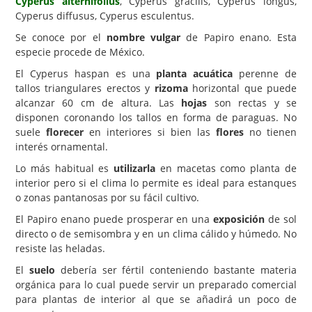
Cyperus alternifolius
, Cyperus gracilis, Cyperus longus,
Cyperus diffusus, Cyperus esculentus.
Carencias
Se conoce por el
nombre vulgar
de Papiro enano. Esta
Fotos
especie procede de México.
Flores y Plantas
El Cyperus haspan es una
planta acuática
perenne de
tallos triangulares erectos y
rizoma
horizontal que puede
Árboles y Palmeras
alcanzar 60 cm de altura. Las
hojas
son rectas y se
disponen coronando los tallos en forma de paraguas. No
Arbustos y Trepadoras
suele
florecer
en interiores si bien las
flores
no tienen
Cactus y Suculentas
interés ornamental.
Lo más habitual es
utilizarla
en macetas como planta de
interior pero si el clima lo permite es ideal para estanques
o zonas pantanosas por su fácil cultivo.
El Papiro enano puede prosperar en una
exposición
de sol
directo o de semisombra y en un clima cálido y húmedo. No
resiste las heladas.
El
suelo
debería ser fértil conteniendo bastante materia
orgánica para lo cual puede servir un preparado comercial
para plantas de interior al que se añadirá un poco de