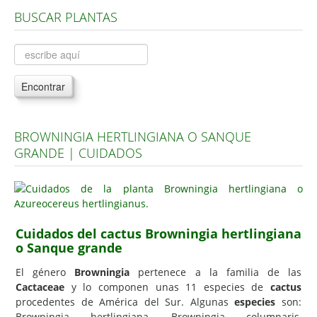
BUSCAR PLANTAS
Árboles, Cicas y Palmeras de la G a la Z
Plantas Anuales y Perennes
Plantas Bulbosas y Acuáticas
Encontrar
Plantas de Interior
Plantas Trepadoras
BROWNINGIA HERTLINGIANA O SANQUE
Plantas Aromáticas y de Huerto
GRANDE | CUIDADOS
Plantas Carnívoras y Orquídeas
Consejos
Hemisferio Norte
Cuidados del cactus Browningia hertlingiana
Hemisferio Sur
o Sanque grande
Enfermedades
El género
Browningia
pertenece a la familia de las
Cactaceae
y lo componen unas 11 especies de
cactus
Animales
procedentes de América del Sur. Algunas
especies
son:
Hongos
Browningia hertlingiana, Browningia columnaris,