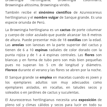
Browningia altissima, Browningia viridis.
Carencias
También recibe el
sinónimo científico
de Azureocereus
Fotos
hertlingianus y el
nombre vulgar
de Sanque grande. Es una
especie oriunda de Perú.
Flores y Plantas
La Browningia hertlingiana es un
cactus
de porte columnar
Árboles y Palmeras
y cuerpo de color azulado que puede alcanzar los 8 metros
de altura. Puede presentar más de 18
costillas
con la edad.
Arbustos y Trepadoras
Las
areolas
son lanosas en la parte superior del cactus y
Cactus y Suculentas
tienen de 6 a 10
espinas
radiales de color dorado con la
punta rojiza y de 1 a 4 espinas centrales. Las
flores
son
blancas y en forma de tubo pero son más bien pequeñas
pues no superan los 5 cm de longitud y diámetro.
Florece
durante el verano y las flores se abren por la noche.
El Sanque grande se
emplea
en macetas cuando es joven y
los ejemplares adultos son muy adecuados como
ejemplares aislados, en rocallas, en taludes secos y
soleados o en jardines de cactus y suculentas.
El Azureocereus hertlingianus necesita una
exposición
de
pleno sol y climas cálidos y secos para lucir en todo su