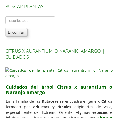
BUSCAR PLANTAS
Árboles, Cicas y Palmeras de la G a la Z
Plantas Anuales y Perennes
Plantas Bulbosas y Acuáticas
Encontrar
Plantas de Interior
Plantas Trepadoras
CITRUS X AURANTIUM O NARANJO AMARGO |
Plantas Aromáticas y de Huerto
CUIDADOS
Plantas Carnívoras y Orquídeas
Consejos
Hemisferio Norte
Cuidados del árbol Citrus x aurantium o
Hemisferio Sur
Naranjo amargo
Enfermedades
En la familia de las
Rutaceae
se encuadra el género
Citrus
formado por
arbustos y árboles
originarios de Asia,
Animales
especialmente del Extremo Oriente. Algunas
especies
e
Hongos
híbridos son: Citrus x aurantium, Citrus maxima,
Citrus x