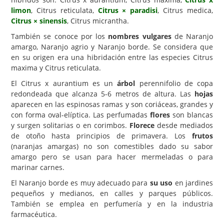
limon
, Citrus reticulata,
Citrus × paradisi
, Citrus medica,
Carencias
Citrus × sinensis
, Citrus micrantha.
Fotos
También se conoce por los
nombres vulgares
de Naranjo
amargo, Naranjo agrio y Naranjo borde. Se considera que
Flores y Plantas
en su origen era una hibridación entre las especies Citrus
maxima y Citrus reticulata.
Árboles y Palmeras
El Citrus x aurantium es un
árbol
perennifolio de copa
Arbustos y Trepadoras
redondeada que alcanza 5-6 metros de altura. Las
hojas
Cactus y Suculentas
aparecen en las espinosas ramas y son coriáceas, grandes y
con forma oval-elíptica. Las perfumadas
flores
son blancas
y surgen solitarias o en corimbos.
Florece
desde mediados
de otoño hasta principios de primavera. Los
frutos
(naranjas amargas) no son comestibles dado su sabor
amargo pero se usan para hacer mermeladas o para
marinar carnes.
El Naranjo borde es muy adecuado para
su uso
en jardines
pequeños y medianos, en calles y parques públicos.
También se emplea en perfumería y en la industria
farmacéutica.