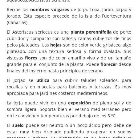
Recibe los
nombres vulgares
de Jorja, Tojía, Jorao, Jorjao y
Carencias
Jorado. Esta especie procede de la isla de Fuerteventura
Fotos
(Canarias).
Flores y Plantas
El Asteriscus sericeus es una
planta perennifolia
de porte
cubridor y compacto con tallos y ramas cubiertos de finos
Árboles y Palmeras
pelos plateados. Las
hojas
son de color verde grisáceo, algo
plateado, con una textura sedosa y forma ovalada. Sus
Arbustos y Trepadoras
vistosas
flores
son de color amarillo vivo y de un tamaño
Cactus y Suculentas
grande para el conjunto de la planta. Puede
florecer
desde
finales del invierno hasta principios de verano.
El Jorjao se
utiliza
para cubrir taludes soleados, para
rocallas y en macetas para balcones y terrazas. Es muy
apropiada para jardines costeros mediterráneos.
La Jorja puede vivir en una
exposición
de pleno sol y de
sombra ligera. Soporta bien el verano mediterráneo pero
no le convienen temperaturas por debajo de los 5 ºC.
El
suelo
puede ser neutro o un poco ácido pero debe de
estar muy bien drenado pudiendo prosperar en suelos