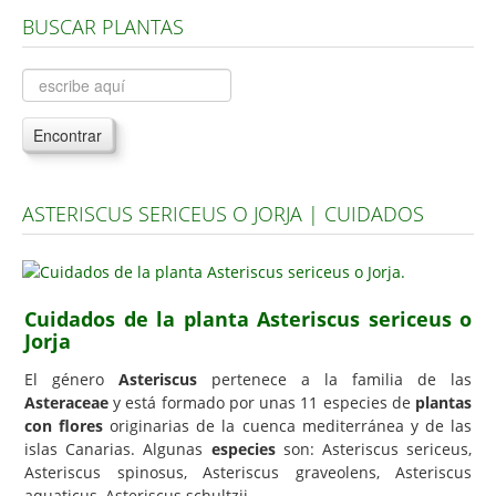
BUSCAR PLANTAS
Árboles, Cicas y Palmeras de la G a la Z
Plantas Anuales y Perennes
Plantas Bulbosas y Acuáticas
Encontrar
Plantas de Interior
Plantas Trepadoras
ASTERISCUS SERICEUS O JORJA | CUIDADOS
Plantas Aromáticas y de Huerto
Plantas Carnívoras y Orquídeas
Consejos
Cuidados de la planta Asteriscus sericeus o
Jorja
Hemisferio Norte
Hemisferio Sur
El género
Asteriscus
pertenece a la familia de las
Asteraceae
y está formado por unas 11 especies de
plantas
Enfermedades
con flores
originarias de la cuenca mediterránea y de las
islas Canarias. Algunas
especies
son: Asteriscus sericeus,
Animales
Asteriscus spinosus, Asteriscus graveolens, Asteriscus
Hongos
aquaticus, Asteriscus schultzii.