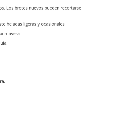
os. Los brotes nuevos pueden recortarse
e heladas ligeras y ocasionales.
 primavera.
uía.
ra.