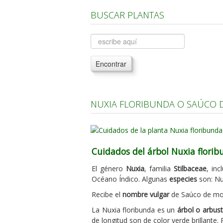
BUSCAR PLANTAS
Encontrar
NUXIA FLORIBUNDA O SAÚCO 
Cuidados del árbol Nuxia flori
El género
Nuxia
, familia
Stilbaceae
, in
Océano Índico. Algunas
especies
son: Nu
Recibe el
nombre vulgar
de Saúco de mont
La Nuxia floribunda es un
árbol o arbus
de longitud son de color verde brillante