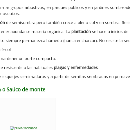
rmar grupos arbustivos, en parques públicos y en jardines sombread
 mosquitos.
ión
de semisombra pero también crece a pleno sol y en sombra. Resist
tener abundante materia orgánica. La
plantación
se hace a inicios de
to siempre permanezca húmedo (nunca encharcar). No resiste la seq
ércol.
a mantener un porte compacto.
e resistente a las habituales
plagas y enfermedades
.
 esquejes semimaduros y a partir de semillas sembradas en primave
da o Saúco de monte