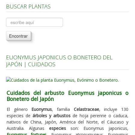
BUSCAR PLANTAS
Árboles, Cicas y Palmeras de la G a la Z
Plantas Anuales y Perennes
Plantas Bulbosas y Acuáticas
Encontrar
Plantas de Interior
Plantas Trepadoras
EUONYMUS JAPONICUS O BONETERO DEL
Plantas Aromáticas y de Huerto
JAPÓN | CUIDADOS
Plantas Carnívoras y Orquídeas
Consejos
Cuidados del arbusto Euonymus japonicus o
Hemisferio Norte
Bonetero del Japón
Hemisferio Sur
El género
Euonymus
, familia
Celastraceae
, incluye 130
Enfermedades
especies de
árboles y arbustos
de hoja perenne o caduca,
nativos de China, Japón, América del Norte, el Cáucaso y
Animales
Australia. Algunas
especies
son: Euonymus japonicus,
Hongos
Euonymus fortunei
, Euonymus atropurpureus, Euonymus