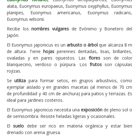
alata, Euonymus europaeus, Euonymus oxyphyllus, Euonymus
Carencias
planipes, Euonymus americanus, Euonymus radicans,
Euonymus wilsonii.
Fotos
Recibe los
nombres vulgares
de Evónimo y Bonetero del
Flores y Plantas
Japón.
Árboles y Palmeras
El Euonymus japonicus es un
arbusto o árbol
que alcanza 8 m
de altura. Tiene
hojas
perennes dentadas, lisas, brillantes,
Arbustos y Trepadoras
ovaladas y en pares opuestos. Las
flores
son de color
blanquecino, verdoso o púrpura. Los
frutos
son cápsulas
Cactus y Suculentas
rojizas.
Se
utiliza
para formar setos, en grupos arbustivos, como
ejemplar aislado y en grandes macetas (al menos de 70 cm
de profundidad y 40 cm de anchura) para patios y terrazas. Es
ideal para jardines costeros.
El Euonymus japonicus necesita una
exposición
de pleno sol o
de semisombra. Resiste heladas ligeras y ocasionales.
El
suelo
debe ser rico en materia orgánica y estar bien
drenado con arena gruesa.