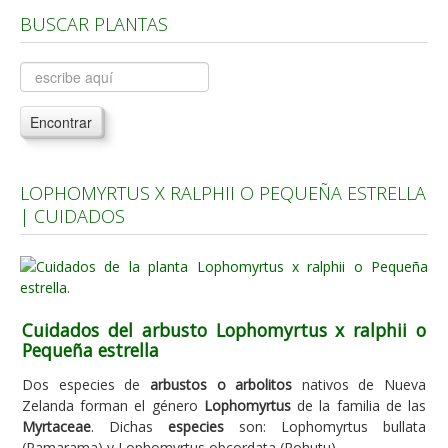
BUSCAR PLANTAS
Árboles, Cicas y Palmeras de la G a la Z
Plantas Anuales y Perennes
Plantas Bulbosas y Acuáticas
Encontrar
Plantas de Interior
Plantas Trepadoras
LOPHOMYRTUS X RALPHII O PEQUEÑA ESTRELLA
Plantas Aromáticas y de Huerto
| CUIDADOS
Plantas Carnívoras y Orquídeas
Consejos
Hemisferio Norte
Cuidados del arbusto Lophomyrtus x ralphii o
Hemisferio Sur
Pequeña estrella
Enfermedades
Dos especies de
arbustos o arbolitos
nativos de Nueva
Zelanda forman el género
Lophomyrtus
de la familia de las
Animales
Myrtaceae
. Dichas
especies
son: Lophomyrtus bullata
Hongos
(Ramarama) y Lophomyrtus obcordata (Rohutu).