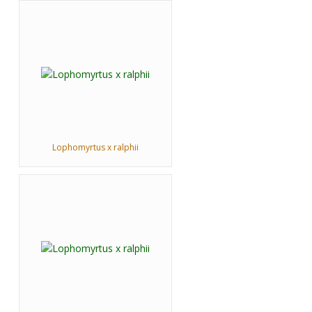
Lophomyrtus x ralphii