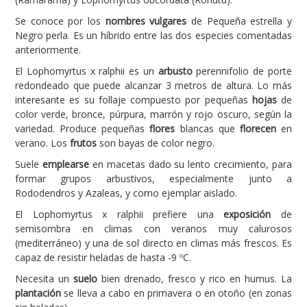
Se conoce por los
nombres vulgares
de Pequeña estrella y
Carencias
Negro perla. Es un híbrido entre las dos especies comentadas
Fotos
anteriormente.
Flores y Plantas
El Lophomyrtus x ralphii es un
arbusto
perennifolio de porte
redondeado que puede alcanzar 3 metros de altura. Lo más
Árboles y Palmeras
interesante es su follaje compuesto por pequeñas
hojas
de
color verde, bronce, púrpura, marrón y rojo oscuro, según la
Arbustos y Trepadoras
variedad. Produce pequeñas
flores
blancas que
florecen
en
Cactus y Suculentas
verano. Los
frutos
son bayas de color negro.
Suele
emplearse
en macetas dado su lento crecimiento, para
formar grupos arbustivos, especialmente junto a
Rododendros y Azaleas, y como ejemplar aislado.
El Lophomyrtus x ralphii prefiere una
exposición
de
semisombra en climas con veranos muy calurosos
(mediterráneo) y una de sol directo en climas más frescos. Es
capaz de resistir heladas de hasta -9 ºC.
Necesita un
suelo
bien drenado, fresco y rico en humus. La
plantación
se lleva a cabo en primavera o en otoño (en zonas