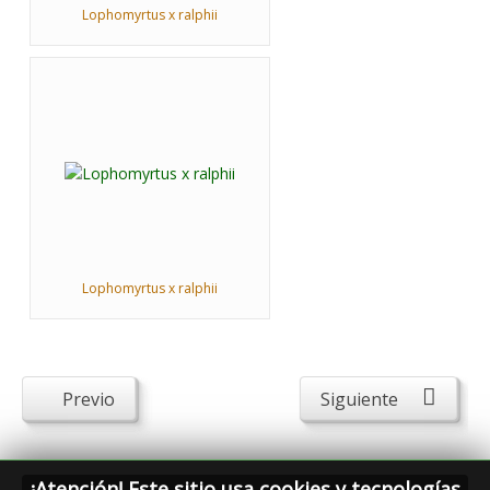
Lophomyrtus x ralphii
Lophomyrtus x ralphii
Previo
Siguiente
¡Atención! Este sitio usa cookies y tecnologías